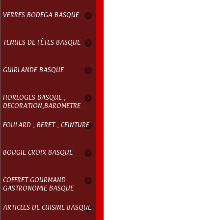
VERRES BODEGA BASQUE
TENUES DE FÊTES BASQUE
GUIRLANDE BASQUE
HORLOGES BASQUE ,
DECORATION,BAROMETRE
FOULARD , BERET , CEINTURE
BOUGIE CROIX BASQUE
COFFRET GOURMAND
GASTRONOMIE BASQUE
ARTICLES DE CUISINE BASQUE