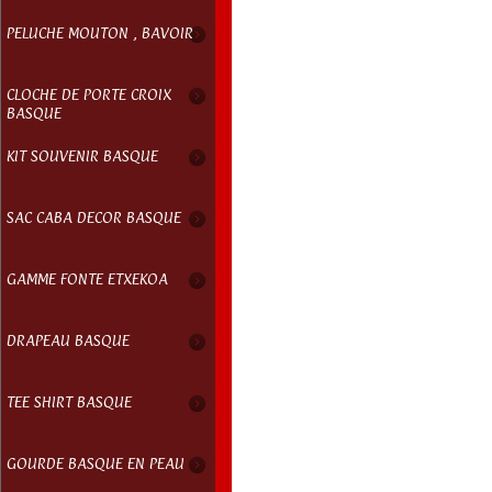
PELUCHE MOUTON , BAVOIR
CLOCHE DE PORTE CROIX
BASQUE
KIT SOUVENIR BASQUE
SAC CABA DECOR BASQUE
GAMME FONTE ETXEKOA
DRAPEAU BASQUE
TEE SHIRT BASQUE
GOURDE BASQUE EN PEAU