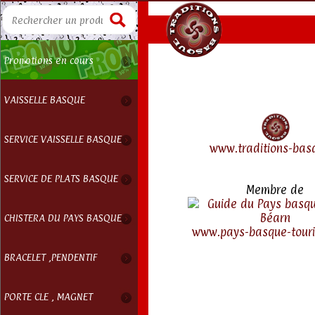
Promotions en cours
VAISSELLE BASQUE
SERVICE VAISSELLE BASQUE
www.traditions-basq
SERVICE DE PLATS BASQUE
Membre de
CHISTERA DU PAYS BASQUE
www.pays-basque-touri
BRACELET ,PENDENTIF
PORTE CLE , MAGNET