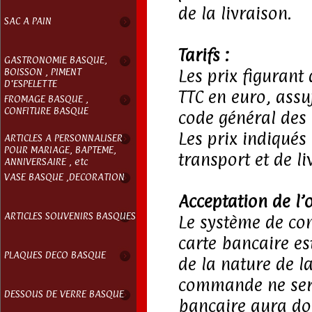
de la livraison.
SAC A PAIN
Tarifs :
GASTRONOMIE BASQUE,
BOISSON , PIMENT
Les prix figurant
D'ESPELETTE
TTC en euro, assuj
FROMAGE BASQUE ,
CONFITURE BASQUE
code général des 
Les prix indiqués
ARTICLES A PERSONNALISER
POUR MARIAGE, BAPTEME,
transport et de li
ANNIVERSAIRE , etc
VASE BASQUE ,DECORATION
Acceptation de l’o
ARTICLES SOUVENIRS BASQUES
Le système de co
carte bancaire e
PLAQUES DECO BASQUE
de la nature de la
commande ne sera
DESSOUS DE VERRE BASQUE
bancaire aura do