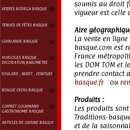
soumis au droit f
VERRES BODEGA BASQUE
vigueur est celle 
TENUES DE FÊTES BASQUE
Aire géographique
La vente en ligne
GUIRLANDE BASQUE
basque.com est ré
France métropolit
HORLOGES BASQUE ,
DECORATION,BAROMETRE
les DOM TOM et le
prendre contact 
FOULARD , BERET , CEINTURE
basque.fr
ou
re
BOUGIE CROIX BASQUE
Produits :
COFFRET GOURMAND
Les produits sont 
GASTRONOMIE BASQUE
Traditions-basqu
ARTICLES DE CUISINE BASQUE
et de la saisonna