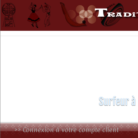
Surfeur à
>> Connexion à votre compte client