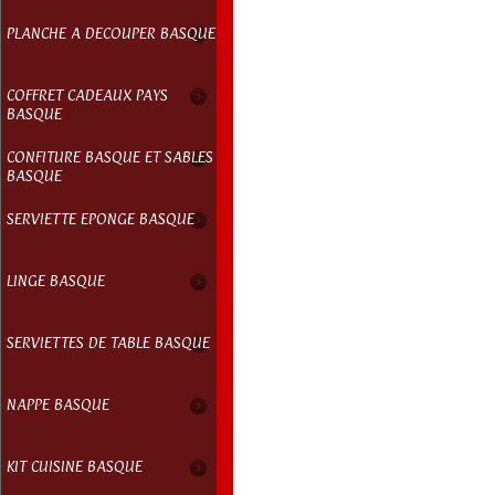
PLANCHE A DECOUPER BASQUE
COFFRET CADEAUX PAYS
BASQUE
CONFITURE BASQUE ET SABLES
BASQUE
SERVIETTE EPONGE BASQUE
LINGE BASQUE
SERVIETTES DE TABLE BASQUE
NAPPE BASQUE
KIT CUISINE BASQUE