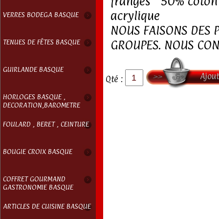
franges 50% coto
acrylique
VERRES BODEGA BASQUE
NOUS FAISONS DES P
TENUES DE FÊTES BASQUE
GROUPES. NOUS CON
GUIRLANDE BASQUE
Ajout
Qté :
HORLOGES BASQUE ,
DECORATION,BAROMETRE
FOULARD , BERET , CEINTURE
BOUGIE CROIX BASQUE
COFFRET GOURMAND
GASTRONOMIE BASQUE
ARTICLES DE CUISINE BASQUE