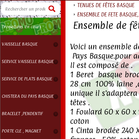
TENUES DE FÊTES BASQUE
ENSEMBLE DE FETE BASQUE, 
Ensemble de f
Promotions en cours
VAISSELLE BASQUE
Voici un ensemble d
Pays Basque.pour ad
SERVICE VAISSELLE BASQUE
Il est composé de .
1 Beret basque bro
SERVICE DE PLATS BASQUE
28 cm 100% laine ,d
unique il s'adaptera
CHISTERA DU PAYS BASQUE
têtes .
1 Foulard 60 x 60 
BRACELET ,PENDENTIF
coton
1 Cinta brodée 240
PORTE CLE , MAGNET