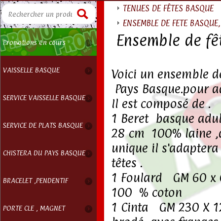
TENUES DE FÊTES BASQUE
ENSEMBLE DE FETE BASQUE, 
Ensemble de f
Promotions en cours
VAISSELLE BASQUE
Voici un ensemble d
Pays Basque.pour ad
SERVICE VAISSELLE BASQUE
Il est composé de .
1 Beret basque adu
SERVICE DE PLATS BASQUE
28 cm 100% laine ,d
unique il s'adaptera
CHISTERA DU PAYS BASQUE
têtes .
1 Foulard GM 60 x
BRACELET ,PENDENTIF
100 % coton
1 Cinta GM 230 X 1
PORTE CLE , MAGNET