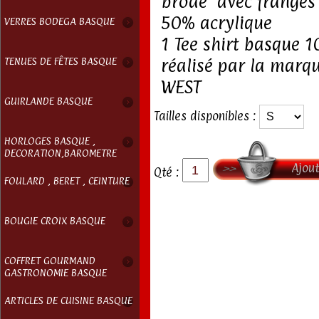
brodé avec frange
50% acrylique
VERRES BODEGA BASQUE
1 Tee shirt basque 
TENUES DE FÊTES BASQUE
réalisé par la mar
WEST
GUIRLANDE BASQUE
Tailles disponibles :
HORLOGES BASQUE ,
DECORATION,BAROMETRE
Ajout
Qté :
FOULARD , BERET , CEINTURE
BOUGIE CROIX BASQUE
COFFRET GOURMAND
GASTRONOMIE BASQUE
ARTICLES DE CUISINE BASQUE