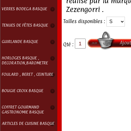
réalisé par la marq
Zezengorri .
VERRES BODEGA BASQUE
Tailles disponibles :
TENUES DE FÊTES BASQUE
GUIRLANDE BASQUE
Ajout
Qté :
HORLOGES BASQUE ,
DECORATION,BAROMETRE
FOULARD , BERET , CEINTURE
BOUGIE CROIX BASQUE
COFFRET GOURMAND
GASTRONOMIE BASQUE
ARTICLES DE CUISINE BASQUE